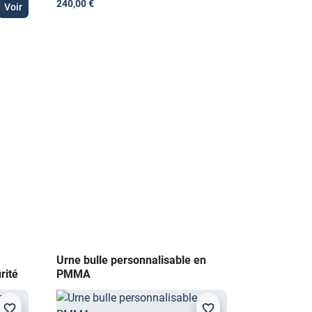
240,00 €
Voir
170,40 €
Urne bulle personnalisable en
rité
PMMA
visibility
visibility
favorite_border
favorite_border