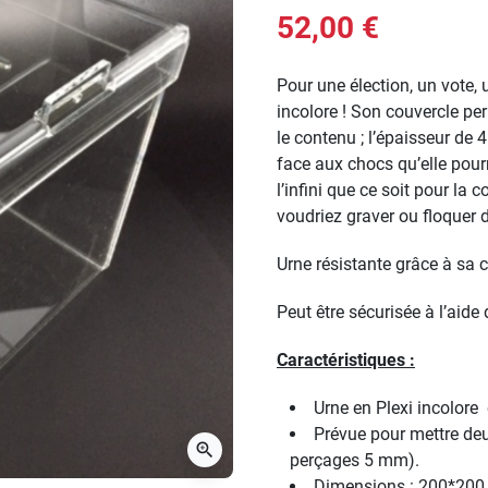
52,00 €
Pour une élection, un vote, 
incolore ! Son couvercle pe
le contenu ; l’épaisseur de
face aux chocs qu’elle pour
l’infini que ce soit pour la
voudriez graver ou floquer 
Urne résistante grâce à sa 
Peut être sécurisée à l’aid
Caractéristiques :
Urne en Plexi incolore 
Prévue pour mettre de
zoom_in
perçages 5 mm).
Dimensions : 200*20