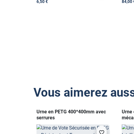
6,50 €
84,00 
Vous aimerez auss
Urne en PETG 400*400mm avec
Urne 
serrures
méca
visibility
favorite_border