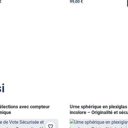
€
99,00 €
i
élections avec compteur
Urne sphérique en plexiglas
nique
incolore – Originalité et sécu
favorite_border