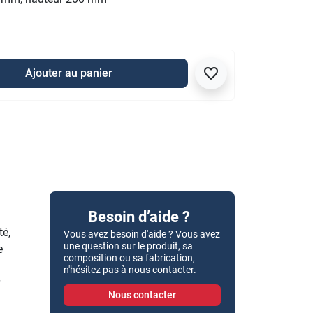
favorite_border
Ajouter au panier
Besoin d’aide ?
té,
Vous avez besoin d'aide ? Vous avez
une question sur le produit, sa
e
composition ou sa fabrication,
n'hésitez pas à nous contacter.
Nous contacter