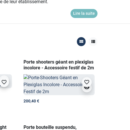
le de leur établissement.
Lire la suite
l et esthétique. Chaque produit est sélectionné
oisissant notre gamme CHR, vous investissez dans
s sur-mesure,
contactez nous
.
view_module
view_list
Porte shooters géant en plexiglas
incolore - Accessoire festif de 2m
visibility
favorite_border
favorite_border
visibility
200,40 €
ight
Porte bouteille suspendu,