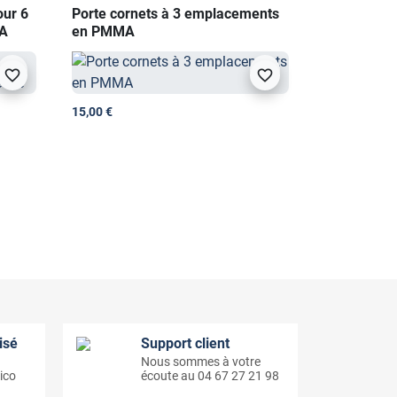
our 6
Porte cornets à 3 emplacements
MA
en PMMA
visibility
visibility
favorite_border
favorite_border
15,00 €
vant
isé
Support client
Nous sommes à votre
ico
écoute au 04 67 27 21 98