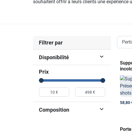
souhaitent offrir à leurs clients une expérience 
La gamme CHR est votre partenaire idéal pour tr
avec soin pour répondre aux standards de qualit
des produits qui rehausseront l’image de votre é
Tous nos produits sont personnalisables, pour t
Filtrer par

Disponibilité
Suppo
incol
Prix
58,80 

Composition
Porte