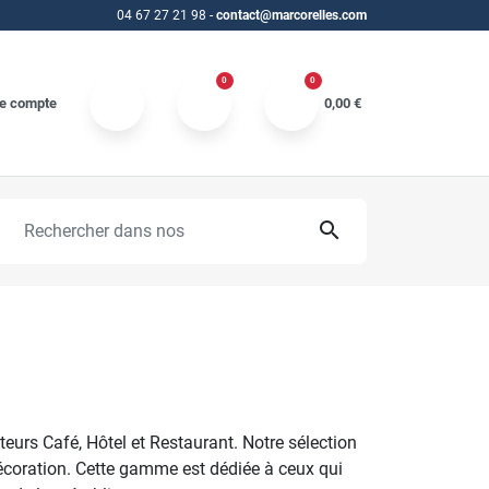
04 67 27 21 98
-
contact@marcorelles.com
0
0
e compte
0,00 €
search
urs Café, Hôtel et Restaurant. Notre sélection
 décoration. Cette gamme est dédiée à ceux qui