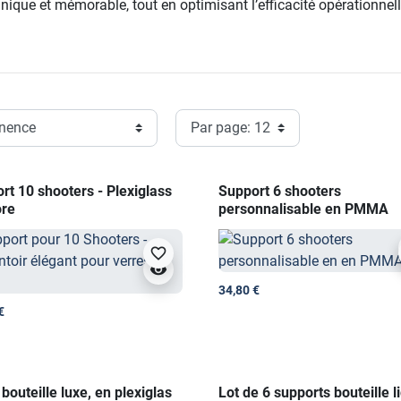
unique et mémorable, tout en optimisant l’efficacité opérationnel
ansformer votre établissement en un lieu accueillant, fonctionne
é et de durabilité exigés par le secteur de l’hospitalité. En ch
tablissement et amélioreront l’expérience de vos clients.
outes questions de personnalisations, de quantités ou de projet
rt 10 shooters - Plexiglass
Support 6 shooters
ore
personnalisable en PMMA
favorite_border
visibility
34,80 €
€
 bouteille luxe, en plexiglas
Lot de 6 supports bouteille l