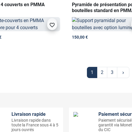
 4 couverts en PMMA
Pyramide de présentation p
bouteilles standard en PM
visibility
favorite_border
€
150,00 €
Sui
1
2
3
keyboard_arrow_right
Livraison rapide
Paiement sécur
Livraison rapide dans
Paiement sécurisé
toute la France sous 4 à 5
garantit via Monet
jours ouvrés
du CIC