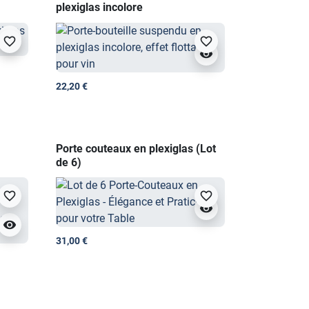
plexiglas incolore
visibility
favorite_border
favorite_border
visibility
22,20 €
Porte couteaux en plexiglas (Lot
de 6)
favorite_border
favorite_border
visibility
visibility
31,00 €