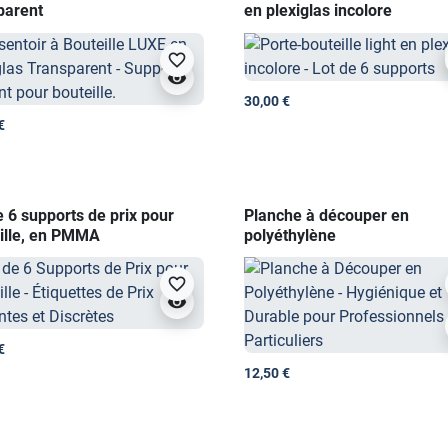
parent
en plexiglas incolore
favorite_border
visibility
30,00 €
€
e 6 supports de prix pour
Planche à découper en
ille, en PMMA
polyéthylène
favorite_border
visibility
€
12,50 €