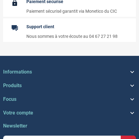
Paiement sécurisé
Paiement sécurisé garantit via Monetico du CIC
Support client
Nous sommes à votre écoute au 04 67 27 21 98

Informations

Produits

Focus

Votre compte
Newsletter