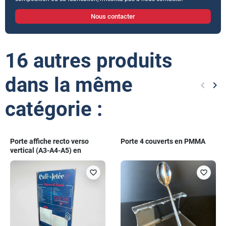
Nous contacter
16 autres produits
dans la même
keyboard_arrow_left
keyboard_arrow_right
Précéd
Sui
catégorie :
Porte affiche recto verso
Porte 4 couverts en PMMA
vertical (A3-A4-A5) en
polycarbonate
favorite_border
favorite_border