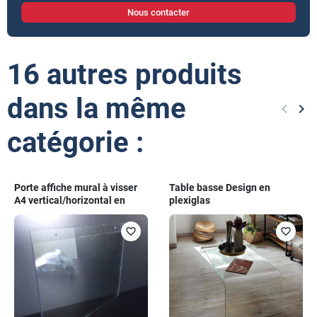
Nous contacter
16 autres produits
dans la même
keyboard_arrow_left
keyboard_arrow_right
Précéd
Sui
catégorie :
Porte affiche mural à visser
Table basse Design en
A4 vertical/horizontal en
plexiglas
plexiglas
favorite_border
favorite_border