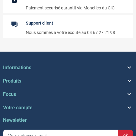
Paiement sécurisé garantit via Monetico du CIC
Support client
Nous sommes à votre écoute au 04 67 27 21 98

Informations

Produits

Focus

Votre compte
Newsletter