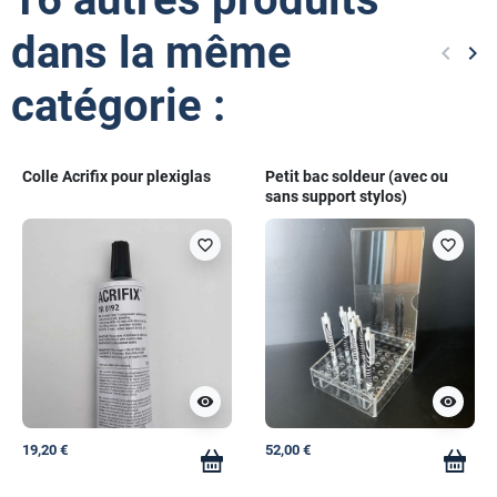
dans la même
keyboard_arrow_left
keyboard_arrow_right
Précéd
Sui
catégorie :
Colle Acrifix pour plexiglas
Petit bac soldeur (avec ou
sans support stylos)
favorite_border
favorite_border
visibility
visibility
19,20 €
52,00 €