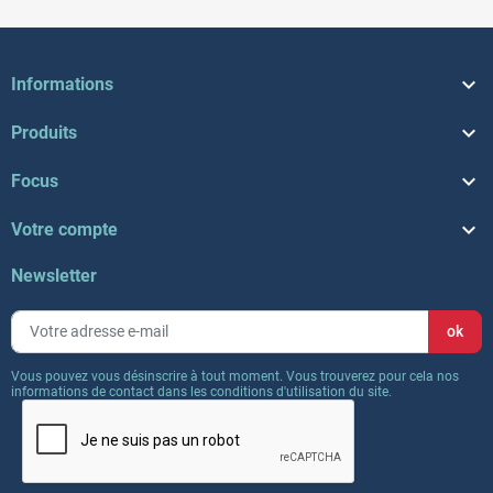

Informations

Produits

Focus

Votre compte
Newsletter
Vous pouvez vous désinscrire à tout moment. Vous trouverez pour cela nos
informations de contact dans les conditions d'utilisation du site.