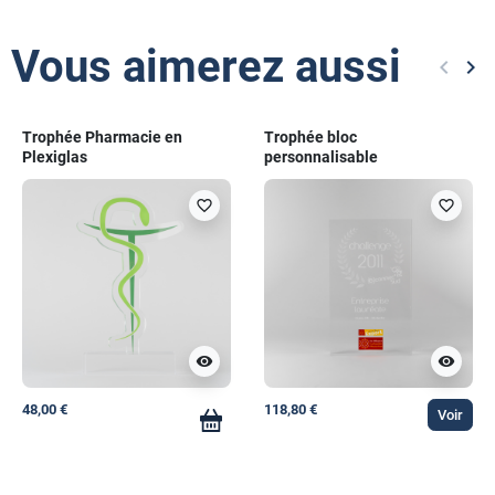
Vous aimerez aussi
keyboard_arrow_left
keyboard_arrow_right
Précéd
Sui
Trophée Pharmacie en
Trophée bloc
Plexiglas
personnalisable
favorite_border
favorite_border
visibility
visibility
48,00 €
118,80 €
Voir