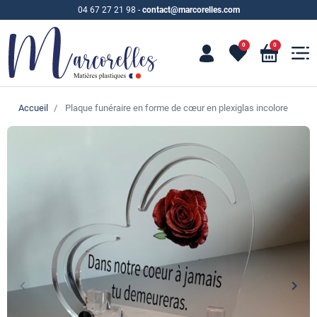
04 67 27 21 98
-
contact@marcorelles.com
0
0
Accueil
Plaque funéraire en forme de cœur en plexiglas incolore
keyboard_arrow_left
keyboard_arrow_right
Précédent
Suiv