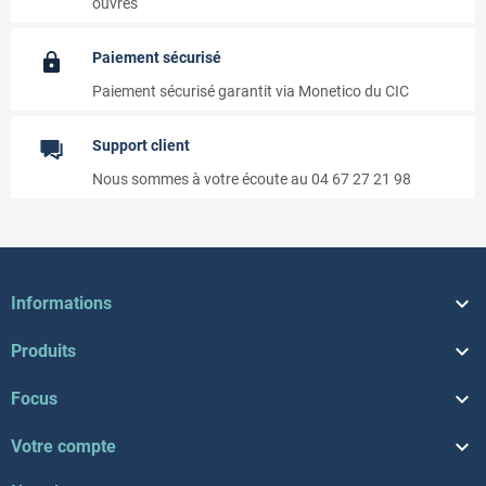
ouvrés
Paiement sécurisé
Paiement sécurisé garantit via Monetico du CIC
Support client
Nous sommes à votre écoute au 04 67 27 21 98

Informations

Produits

Focus

Votre compte