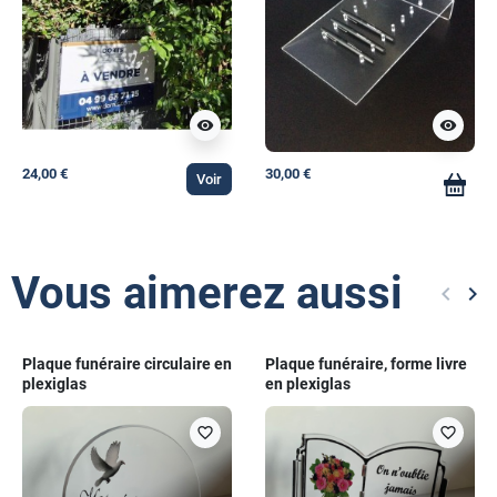
visibility
visibility
24,00 €
30,00 €
Voir
Vous aimerez aussi
keyboard_arrow_left
keyboard_arrow_right
Précéd
Sui
Plaque funéraire circulaire en
Plaque funéraire, forme livre
plexiglas
en plexiglas
favorite_border
favorite_border