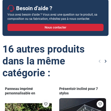
Besoin d’aide ?
Vous avez besoin d'aide ? Vous avez une question sur le produit, sa
composition ou sa fabrication, n'hésitez pas à nous contacter.
Nous contacter
16 autres produits
dans la même
keyboard_arrow_left
keyboard_arrow_right
Précéd
Sui
catégorie :
Panneau imprimé
Présentoir incliné pour 7
personnalisable en
stylos
polypropylène
favorite_border
favorite_border