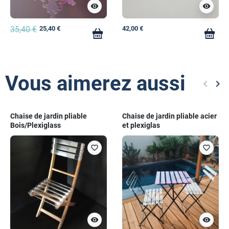
visibility
visibility
35,40 €
25,40 €
42,00 €
Vous aimerez aussi
keyboard_arrow_left
keyboard_arrow_right
Précéd
Sui
Chaise de jardin pliable
Chaise de jardin pliable acier
Bois/Plexiglass
et plexiglas
favorite_border
favorite_border
visibility
visibility