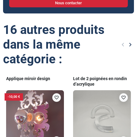
Nous contacter
16 autres produits
dans la même
keyboard_arrow_left
keyboard_arrow_right
Précéd
Sui
catégorie :
Applique miroir design
Lot de 2 poignées en rondin
d’acrylique
-10,00 €
favorite_border
favorite_border